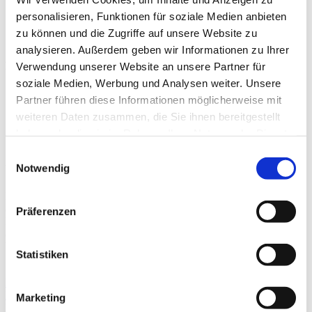
www.FondsKompetenz.de
personalisieren, Funktionen für soziale Medien anbieten
zu können und die Zugriffe auf unsere Website zu
analysieren. Außerdem geben wir Informationen zu Ihrer
Bürostandorte
Verwendung unserer Website an unsere Partner für
soziale Medien, Werbung und Analysen weiter. Unsere
PCI München
Partner führen diese Informationen möglicherweise mit
089 / 998 208 818
weiteren Daten zusammen, die Sie ihnen bereitgestellt
PCI Hamburg
haben oder die sie im Rahmen Ihrer Nutzung der Dienste
Tel.: 040 / 589 559 33
gesammelt haben.
Einwilligungsauswahl
Notwendig
Unsere Öffnungszeiten
Montag, Mittwoch & Freitag:
8:30 – 17:00 Uhr
Präferenzen
Dienstag & Donnerstag:
8:30 – 18:00 Uhr
Und nach Vereinbarung
Statistiken
IMPRESSUM
|
DATENSCHUTZ
|
DISCLAIMER
|
DESIGNED
BY CLOUDROCKER - WE CONNECT CLOUDS!
Marketing
Page load link