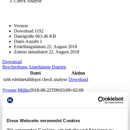
Check Analyse
Version
Download
1192
Dateigröße
663.46 KB
Datei-Anzahl
1
Erstellungsdatum
22. August 2018
Zuletzt aktualisiert
22. August 2018
Download
Beschreibung
Angehängte Dateien
Datei
Aktion
solit edelmetalldepot check analyse
Download
Yvonne Müller
2018-08-22T09:03:09+02:00
PCI GmbH & Co. KG
Schillerstrasse 12
56567 Neuwied
Diese Webseite verwendet Cookies
info@FondsKompetenz.de
Wir verwenden Cookies, um Inhalte und Anzeigen zu