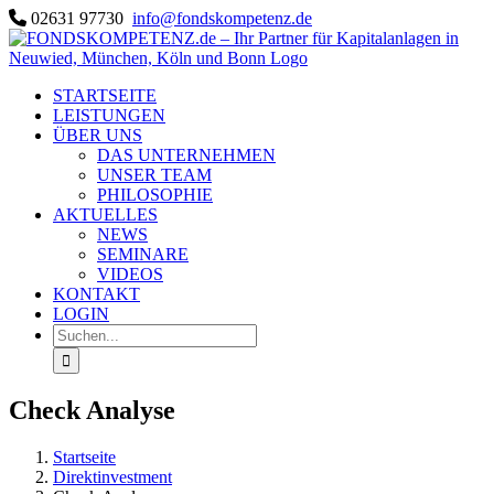
Zum
02631 97730
info@fondskompetenz.de
Inhalt
springen
STARTSEITE
LEISTUNGEN
ÜBER UNS
DAS UNTERNEHMEN
UNSER TEAM
PHILOSOPHIE
AKTUELLES
NEWS
SEMINARE
VIDEOS
KONTAKT
LOGIN
Suche
nach:
Check Analyse
Startseite
Direktinvestment